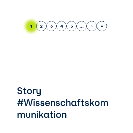
Seitennummerierung
Aktuelle Seite
Page
Page
Page
Page
Nächste Seite
Letzte Seite
1
2
3
4
5
›
»
Story
#Wissenschaftskom
munikation