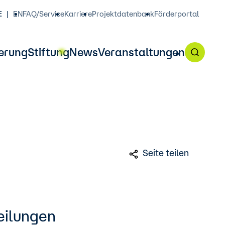
E
EN
FAQ/Service
Karriere
Projektdatenbank
Förderportal
erung
Stiftung
News
Veranstaltungen
 Förderangebot am 7. Oktober,
Seite teilen
teilungen