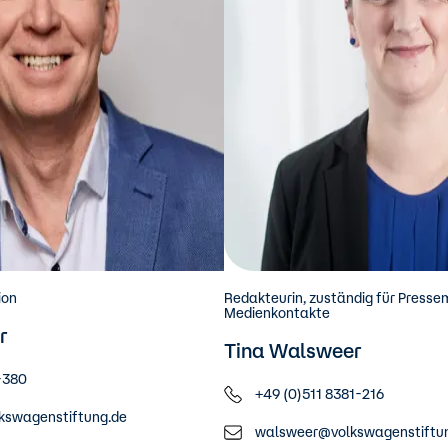
ion
Redakteurin, zuständig für Presse
Medienkontakte
r
Tina Walsweer
-380
+49 (0)511 8381-216
kswagenstiftung.de
walsweer@volkswagenstiftu