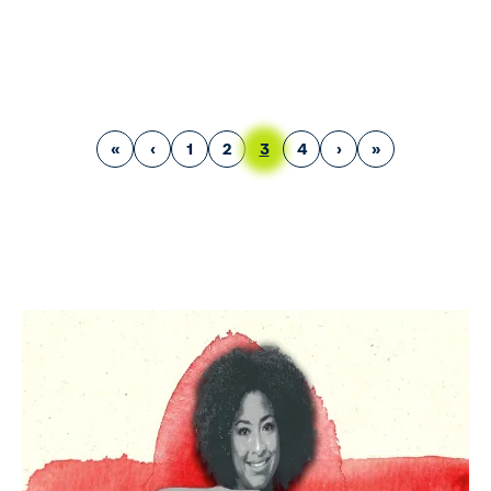
Erste Seite
Vorherige Seite
Page
Page
Aktuelle Seite
Page
Nächste Seite
Letzte Seite
«
‹
1
2
3
4
›
»