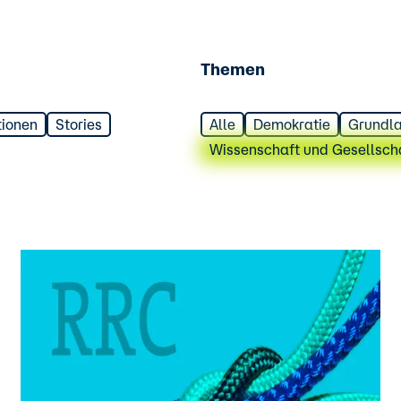
Themen
tionen
Stories
Alle
Demokratie
Grundl
Wissenschaft und Gesellsch