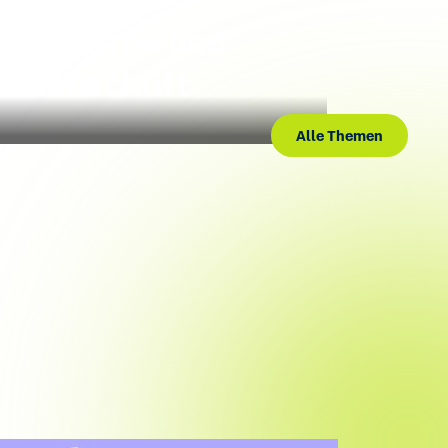
emokratie und
issenschaft
Alle Themen