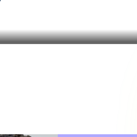
Wissenschaftskom
D
munikation
W