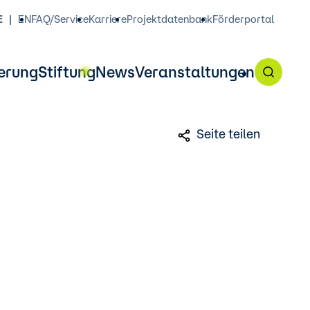
E
EN
FAQ/Service
Karriere
Projektdatenbank
Förderportal
erung
Stiftung
News
Veranstaltungen
Seite teilen
 Förderangebot am 7. Oktober,