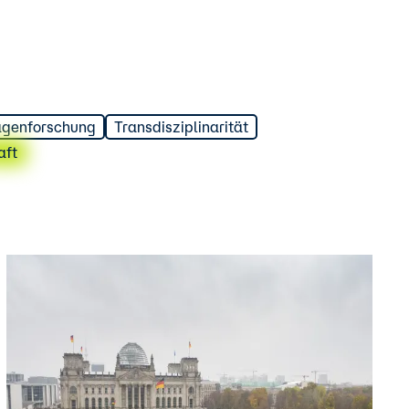
agenforschung
Transdisziplinarität
aft