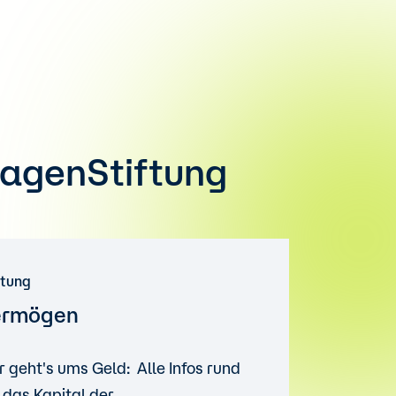
wagenStiftung
ftung
ermögen
r geht's ums Geld: Alle Infos rund
das Kapital der