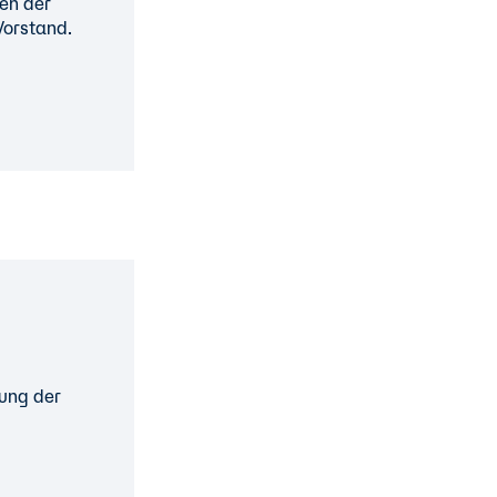
en der
Vorstand.
rung der