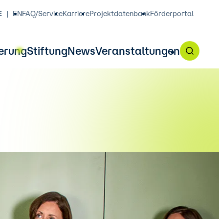
E
EN
FAQ/Service
Karriere
Projektdatenbank
Förderportal
erung
Stiftung
News
Veranstaltungen
 Förderangebot am 7. Oktober,