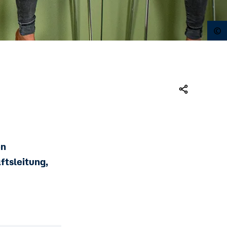
O
en
ftsleitung,