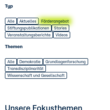
Typ
Alle
Aktuelles
Förderangebot
Stiftungspublikationen
Stories
Veranstaltungsberichte
Videos
Themen
Alle
Demokratie
Grundlagenforschung
Transdisziplinarität
Wissenschaft und Gesellschaft
Unsere Fokusthemen