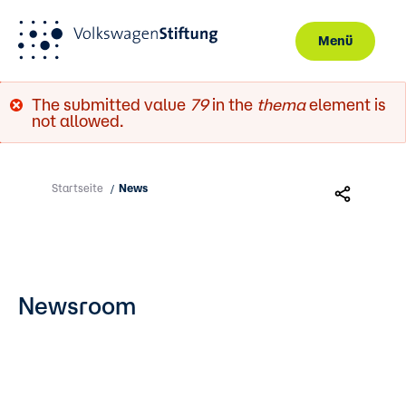
Menü
Direkt zum Inhalt
Fehlermeldung
The submitted value
79
in the
thema
element is
not allowed.
Startseite
News
/
Newsroom