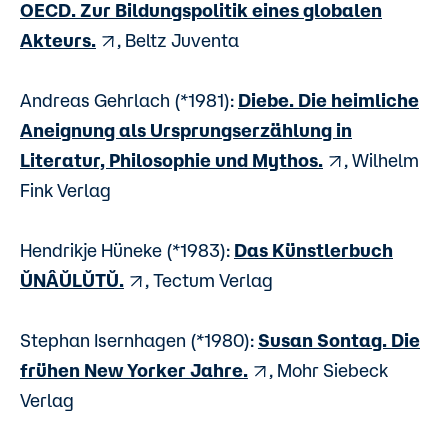
OECD. Zur Bildungspolitik eines globalen
Akteurs.
, Beltz Juventa
Andreas Gehrlach (*1981):
Diebe. Die heimliche
Aneignung als Ursprungserzählung in
Literatur, Philosophie und Mythos.
, Wilhelm
Fink Verlag
Hendrikje Hüneke (*1983):
Das Künstlerbuch
ŬNÂŬLŬTŬ.
, Tectum Verlag
Stephan Isernhagen (*1980):
Susan Sontag. Die
frühen New Yorker Jahre.
, Mohr Siebeck
Verlag