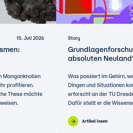
15. Juli 2026
Story
ismen:
Grundlagenforschun
absoluten Neuland
 in Manganknollen
Was passiert im Gehirn, w
r profitieren.
Dingen und Situationen kon
iche These möchte
erforscht an der TU Dres
weisen.
Dafür stellt er die Wissens
Artikel lesen