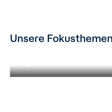
Unsere Fokustheme
Grundlagenforschu
ng