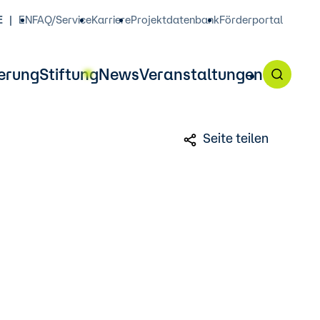
E
EN
FAQ/Service
Karriere
Projektdatenbank
Förderportal
erung
Stiftung
News
Veranstaltungen
Seite teilen
 Förderangebot am 7. Oktober,