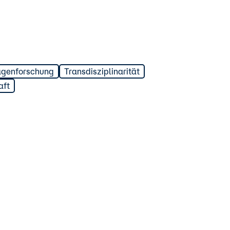
agenforschung
Transdisziplinarität
aft