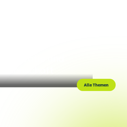
emokratie und
issenschaft
Alle Themen