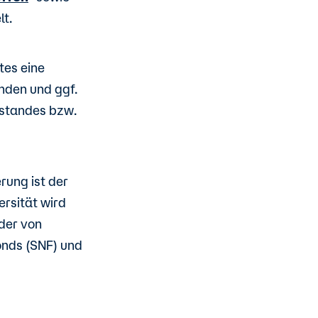
lt.
tes eine
inden und ggf.
nstandes bzw.
rung ist der
rsität wird
nder von
onds (SNF) und