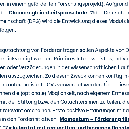
nen in einem geförderten Forschungsprojekt). Aufgrund
 der
Chancengleichheitspauschale
der Deutsche
einschaft (DFG) wird die Entwicklung dieses Moduls 
folgen.
egutachtung von Förderanträgen sollen Aspekte von D
berücksichtigt werden. Primäres Interesse ist es, indivi
en oder Verzögerungen in der wissenschaftlichen Lau
en auszugleichen. Zu diesem Zweck können künftig in 
ven kontextualisierte CVs verwendet werden. Über dies
innen die (optionale) Möglichkeit, nach eigenem Ermes
it der Stiftung bzw. den Gutachter:innen zu teilen, die
 relevant erscheinen. Erste positive Erfahrungen mit
in den Förderinitiativen "
Momentum – Förderung fü
", "
Zirkularität mit recycelten und biogenen Rohst