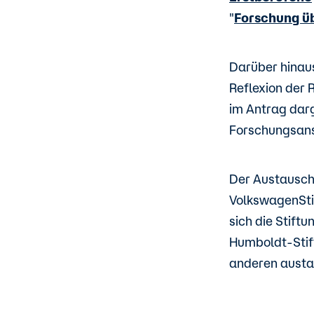
"
Forschung ü
Darüber hinaus
Reflexion der 
im Antrag dar
Forschungsans
Der Austausch 
VolkswagenStif
sich die Stift
Humboldt-Stif
anderen austa