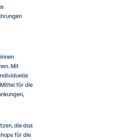
as
ahrungen
:innen
en. Mit
ndividuelle
ittel für die
änkungen,
zen, die das
hops für die