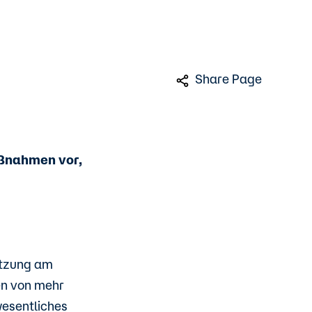
Share Page
aßnahmen vor,
itzung am
cen von mehr
wesentliches