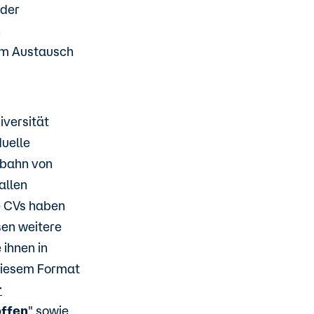
 der
n
im Austausch
iversität
duelle
fbahn von
allen
e CVs haben
sen weitere
 ihnen in
 diesem Format
r
offen
" sowie