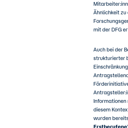
Mitarbeiter:in
Ähnlichkeit zu
Forschungsgem
mit der DFG er
Auch bei der B
strukturierter 
Einschränkung
Antragstellend
Förderinitiati
Antragsteller:
Informationen m
diesem Kontext
wurden bereits 
Erstberufene