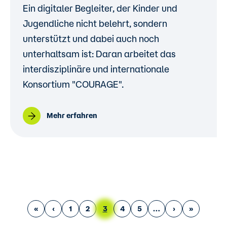
Ein digitaler Begleiter, der Kinder und
Jugendliche nicht belehrt, sondern
unterstützt und dabei auch noch
unterhaltsam ist: Daran arbeitet das
interdisziplinäre und internationale
Konsortium "COURAGE".
Mehr erfahren
Seitennummerierung
Erste Seite
Vorherige Seite
Page
Page
Aktuelle Seite
Page
Page
Nächste Seite
Letzte Seite
«
‹
1
2
3
4
5
›
»